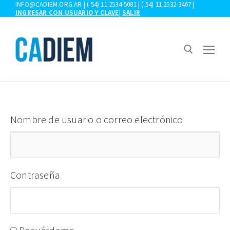
Ir
INFO@CADIEM.ORG.AR | ( 54) 11 2534-5081 | ( 54) 11 2532-3467 |
INGRESAR CON USUARIO Y CLAVE
|
SALIR
al
contenido
Buscar:
Nombre de usuario o correo electrónico
Contraseña