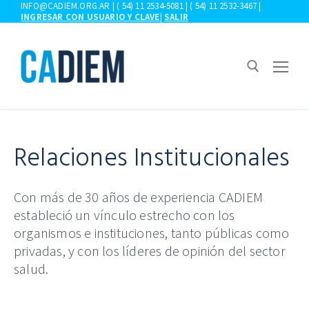
Ir
INFO@CADIEM.ORG.AR | ( 54) 11 2534-5081 | ( 54) 11 2532-3467 |
INGRESAR CON USUARIO Y CLAVE
|
SALIR
al
contenido
Buscar:
Relaciones Institucionales
Con más de 30 años de experiencia CADIEM
estableció un vínculo estrecho con los
organismos e instituciones, tanto públicas como
privadas, y con los líderes de opinión del sector
salud.