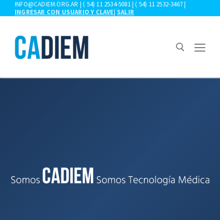
Ir
INFO@CADIEM.ORG.AR | ( 54) 11 2534-5081 | ( 54) 11 2532-3467 |
INGRESAR CON USUARIO Y CLAVE
|
SALIR
al
contenido
Buscar:
CONOZCA LOS BENEFICIOS DE SER SOCIO