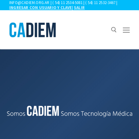
Ir
INFO@CADIEM.ORG.AR | ( 54) 11 2534-5081 | ( 54) 11 2532-3467 |
INGRESAR CON USUARIO Y CLAVE
|
SALIR
al
contenido
Buscar:
CONOZCA LOS BENEFICIOS DE SER SOCIO