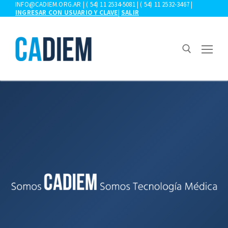
Ir
INFO@CADIEM.ORG.AR | ( 54) 11 2534-5081 | ( 54) 11 2532-3467 |
INGRESAR CON USUARIO Y CLAVE
|
SALIR
al
contenido
Buscar:
CONOZCA LOS BENEFICIOS DE SER SOCIO