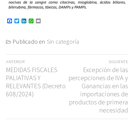
Facebook
Twitter
LinkedIn
WhatsApp
Email
Publicado en
Sin categoría
Navegación
ANTERIOR
SIGUIENTE
de
Entrada
MEDIDAS FISCALES
Entrada
Excepción de las
anterior:
siguiente:
PALIATIVAS Y
percepciones de IVA y
entradas
RELEVANTES (Decreto
Ganancias en las
608/2024)
importaciones de
productos de primera
necesidad