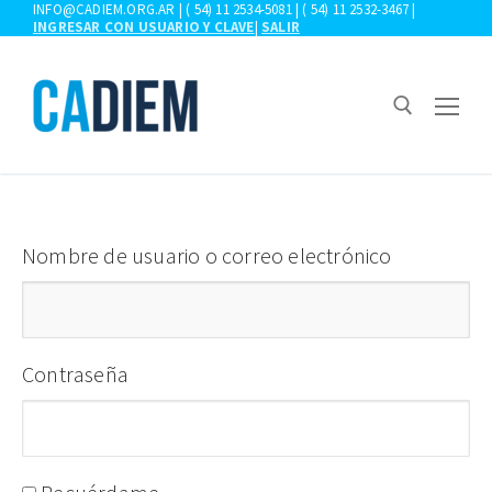
Ir
INFO@CADIEM.ORG.AR | ( 54) 11 2534-5081 | ( 54) 11 2532-3467 |
INGRESAR CON USUARIO Y CLAVE
|
SALIR
al
contenido
Buscar:
Nombre de usuario o correo electrónico
Contraseña