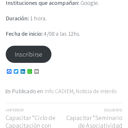
Instituciones que acompañan:
Google.
Duración:
1 hora.
Fecha de inicio:
4/08 a las 12hs.
Inscribirse
Facebook
Twitter
LinkedIn
WhatsApp
Email
Publicado en
Info CADIEM
,
Noticia de interés
Navegación
ANTERIOR
SIGUIENTE
de
Entrada
Capacitar “Ciclo de
Entrada
Capacitar “Seminario
anterior:
siguiente:
Capacitación con
de Asociatividad