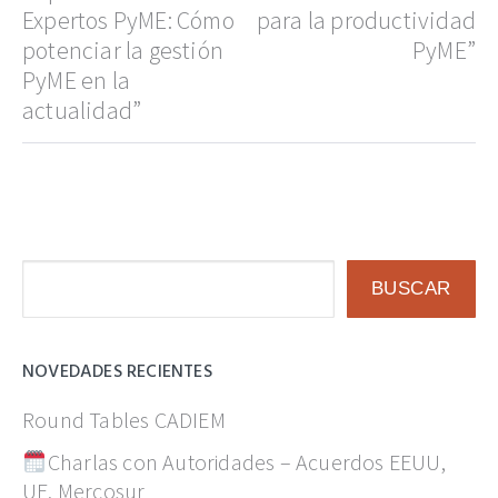
entradas
Expertos PyME: Cómo
para la productividad
potenciar la gestión
PyME”
PyME en la
actualidad”
Buscar
BUSCAR
NOVEDADES RECIENTES
Round Tables CADIEM
Charlas con Autoridades – Acuerdos EEUU,
UE, Mercosur