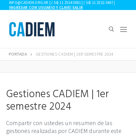
Ir
INFO@CADIEM.ORG.AR | ( 54) 11 2534-5081 | ( 54) 11 2532-3467 |
INGRESAR CON USUARIO Y CLAVE
|
SALIR
al
contenido
PORTADA
GESTIONES CADIEM | 1ER SEMESTRE 2024
Buscar:
Gestiones CADIEM | 1er
semestre 2024
Compartir con ustedes un resumen de las
gestiones realizadas por CADIEM durante este