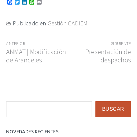
Facebook
Twitter
LinkedIn
WhatsApp
Email
Publicado en
Gestión CADIEM
Navegación
ANTERIOR
SIGUIENTE
de
Entrada
ANMAT | Modificación
Entrada
Presentación de
anterior:
siguiente:
de Aranceles
despachos
entradas
Buscar
BUSCAR
NOVEDADES RECIENTES