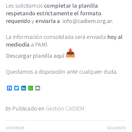
Les solicitamos
completar la planilla
respetando estrictamente el formato
requerido
y
enviarla a
info@cadiem.org.ar
.
La información consolidada será enviada
hoy al
mediodía
a PAMI.
Descargar planilla aquí
Quedamos a disposición ante cualquier duda.
Facebook
Twitter
LinkedIn
WhatsApp
Email
Publicado en
Gestión CADIEM
Navegación
ANTERIOR
SIGUIENTE