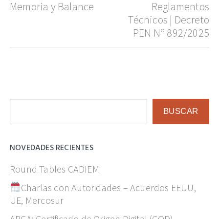
de
Entrada
Memoria y Balance
Entrada
Reglamentos
anterior:
siguiente:
Técnicos | Decreto
entradas
PEN Nº 892/2025
Buscar
BUSCAR
NOVEDADES RECIENTES
Round Tables CADIEM
Charlas con Autoridades – Acuerdos EEUU,
UE, Mercosur
ARCA: Certificado de Origen Digital (COD)