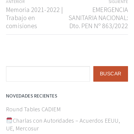
ANTERIOR
SIGUIENTE
de
Entrada
Memoria 2021-2022 |
Entrada
EMERGENCIA
anterior:
siguiente:
Trabajo en
SANITARIA NACIONAL:
entradas
comisiones
Dto. PEN Nº 863/2022
Buscar
BUSCAR
NOVEDADES RECIENTES
Round Tables CADIEM
Charlas con Autoridades – Acuerdos EEUU,
UE, Mercosur