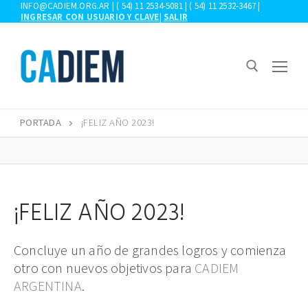
Ir
INFO@CADIEM.ORG.AR | ( 54) 11 2534-5081 | ( 54) 11 2532-3467 |
INGRESAR CON USUARIO Y CLAVE
|
SALIR
al
contenido
PORTADA
¡FELIZ AÑO 2023!
Buscar:
¡FELIZ AÑO 2023!
Concluye un año de grandes logros y comienza
otro con nuevos objetivos para
CADIEM
ARGENTINA
.