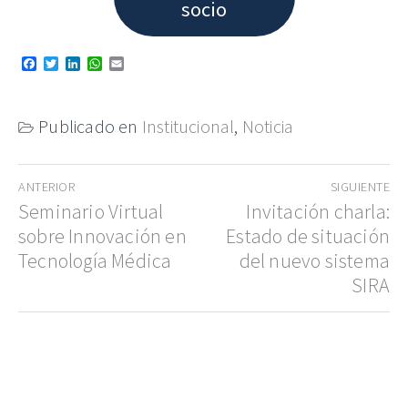
socio
Facebook
Twitter
LinkedIn
WhatsApp
Email
Publicado en
Institucional
,
Noticia
Navegación
ANTERIOR
SIGUIENTE
de
Entrada
Seminario Virtual
Entrada
Invitación charla:
anterior:
siguiente:
sobre Innovación en
Estado de situación
entradas
Tecnología Médica
del nuevo sistema
SIRA