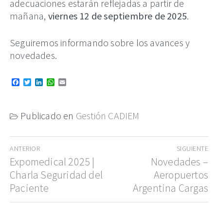
adecuaciones estarán reflejadas a partir de
mañana,
viernes 12 de septiembre de 2025
.
Seguiremos informando sobre los avances y
novedades.
Facebook
Twitter
LinkedIn
WhatsApp
Email
Publicado en
Gestión CADIEM
Navegación
ANTERIOR
SIGUIENTE
de
Entrada
Expomedical 2025 |
Entrada
Novedades –
anterior:
siguiente:
Charla Seguridad del
Aeropuertos
entradas
Paciente
Argentina Cargas