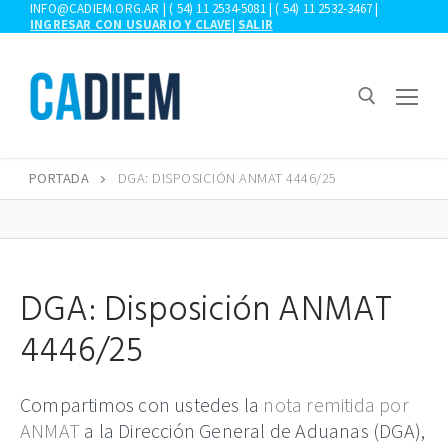
Ir
INFO@CADIEM.ORG.AR | ( 54) 11 2534-5081 | ( 54) 11 2532-3467 |
INGRESAR CON USUARIO Y CLAVE
|
SALIR
al
contenido
PORTADA
DGA: DISPOSICIÓN ANMAT 4446/25
Buscar:
DGA: Disposición ANMAT
4446/25
Compartimos con ustedes la
nota remitida por
ANMAT
a la Dirección General de Aduanas (DGA),