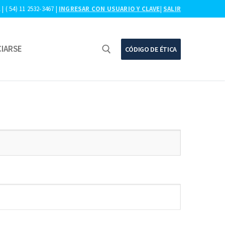
 ( 54) 11 2532-3467 |
INGRESAR CON USUARIO Y CLAVE
|
SALIR
IARSE
CÓDIGO DE ÉTICA
uscar: