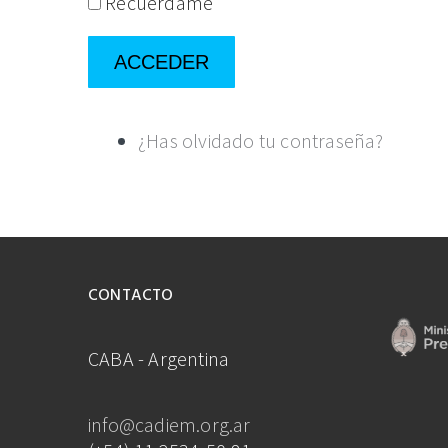
Recuérdame
ACCEDER
¿Has olvidado tu contraseña?
CONTACTO
CABA - Argentina
info@cadiem.org.ar