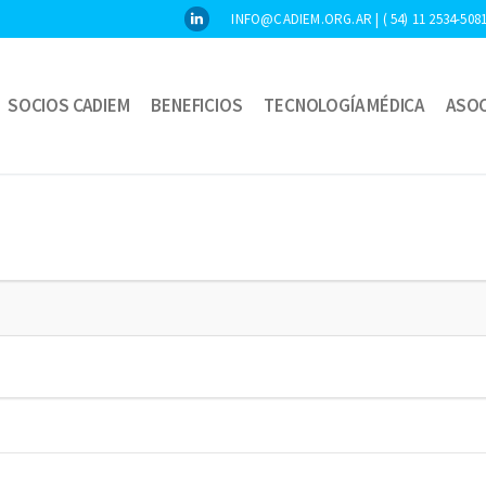
INFO@CADIEM.ORG.AR | ( 54) 11 2534-5081 |
SOCIOS CADIEM
BENEFICIOS
TECNOLOGÍA MÉDICA
ASOC
B